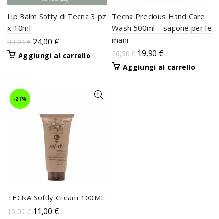
Lip Balm Softy di Tecna 3 pz
Tecna Precious Hand Care
x 10ml
Wash 500ml – sapone per le
mani
24,00
€
33,00
€
19,90
€
26,50
€
Aggiungi al carrello
Aggiungi al carrello
-27%
TECNA Softly Cream 100ML
11,00
€
15,00
€