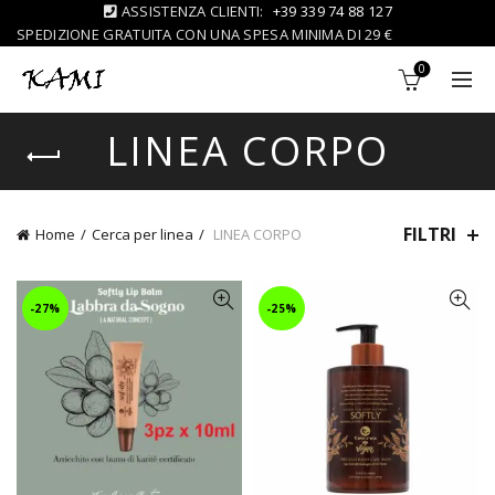
ASSISTENZA CLIENTI:
+39 339 74 88 127
SPEDIZIONE GRATUITA CON UNA SPESA MINIMA DI 29 €
0
LINEA CORPO
FILTRI
Home
Cerca per linea
LINEA CORPO
-27%
-25%