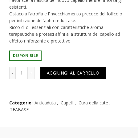
Favorisce la nascita del nuovo capello mentre rinforza gli
esistenti.
Ostacola l’atrofia e l’invecchiamento precoce del follicolo
per inibizione dell’apha-reductase.
Ricco di oli essenziali con caratteristiche aroma
terapeutiche e proteici affini alla struttura del capello ad
effetto rinforzante e protettivo.
DISPONIBILE
Teabase Invigorating Mud 50ml fango anticaduta energizz
AGGIUNGI AL CARRELLO
Categorie:
Anticaduta
,
Capelli
,
Cura della cute
,
TEABASE