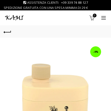
ASSISTENZA CLIENTI:
+39 339 74 88 127
SPEDIZIONE GRATUITA CON UNA SPESA MINIMA DI 29 €
0
-4%