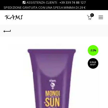
ASSISTENZA CLIENTI:
+39 339 74 88 127
SPEDIZIONE GRATUITA CON UNA SPESA MINIMA DI 29 €
0
-32%
SOLD
OUT