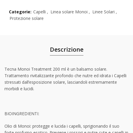
Categorie:
Capelli
,
Linea solare Monoi
,
Linee Solari
,
Protezione solare
Descrizione
Tecna Monoi Treatment 200 ml è un balsamo solare.
Trattamento rivitalizzante profondo che nutre ed idrata i Capelli
stressati dall’esposizione solare, lasciandoli estremamente
morbidi e lucidi.
BIOINGREDIENTI:
Olio di Monoi: protegge e lucida i capelli, sprigionando il suo
forte profumo esotico. Previene i rossori e nutre cute e capelli in