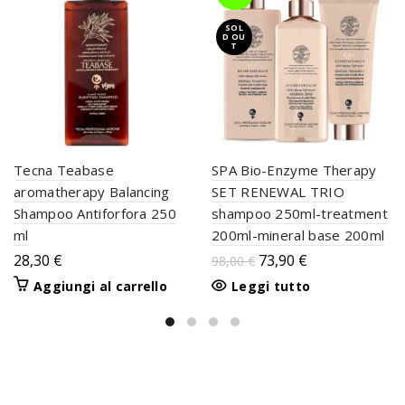
SOL
D OU
T
Tecna Teabase
SPA Bio-Enzyme Therapy
aromatherapy Balancing
SET RENEWAL TRIO
Shampoo Antiforfora 250
shampoo 250ml-treatment
ml
200ml-mineral base 200ml
28,30
€
73,90
€
98,00
€
Aggiungi al carrello
Leggi tutto