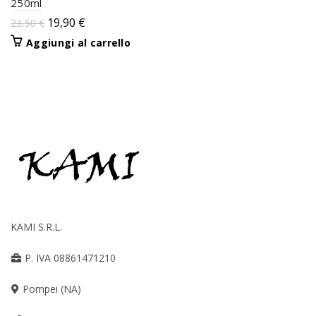
250ml
19,90
€
23,50
€
Aggiungi al carrello
KAMI S.R.L.
P. IVA 08861471210
Pompei (NA)