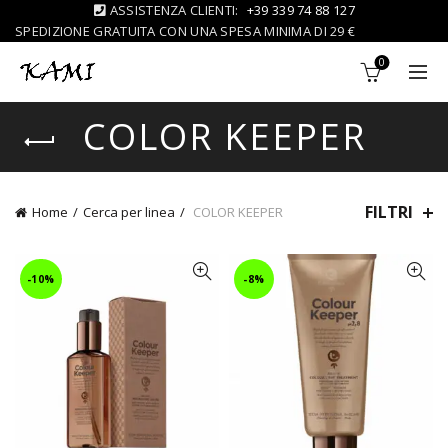
ASSISTENZA CLIENTI:
+39 339 74 88 127
SPEDIZIONE GRATUITA CON UNA SPESA MINIMA DI 29 €
0
COLOR KEEPER
FILTRI
Home
Cerca per linea
COLOR KEEPER
-10%
-8%