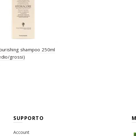
Nourishing shampoo 250ml
dio/grossi)
€
ungi al carrello
SUPPORTO
M
Account