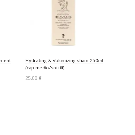
tment
Hydrating & Volumizing sham 250ml
(cap medio/sottili)
25,00
€
Aggiungi al carrello