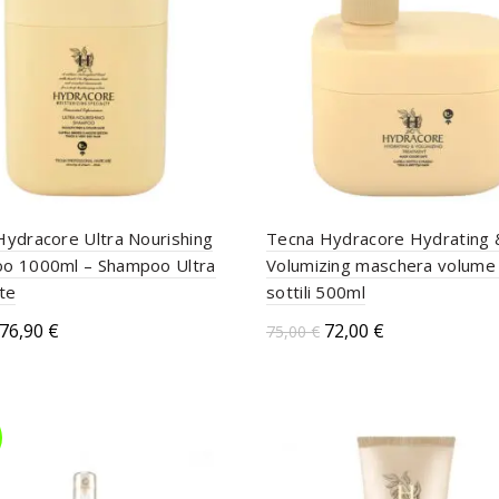
Hydracore Ultra Nourishing
Tecna Hydracore Hydrating 
o 1000ml – Shampoo Ultra
Volumizing maschera volume 
te
sottili 500ml
76,90
€
72,00
€
75,00
€
ungi al carrello
Aggiungi al carrello