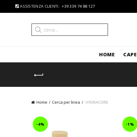
ASSISTENZA CLIENTI:
+39 339 74 88 127
Ricerca
prodotti
HOME
CAPE
Home
Cerca per linea
HYDRACORE
-4%
-1%