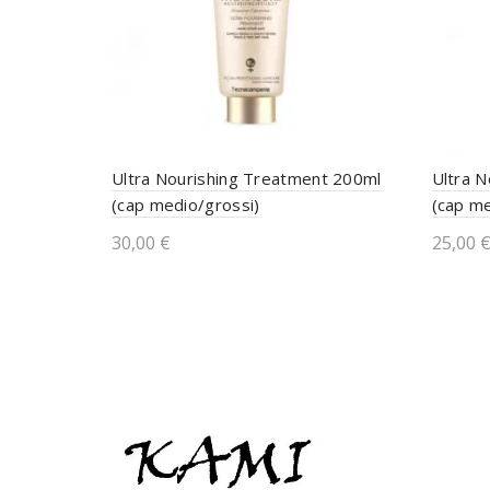
Ultra Nourishing Treatment 200ml
Ultra 
(cap medio/grossi)
(cap me
30,00
€
25,00
Aggiungi al carrello
Aggi