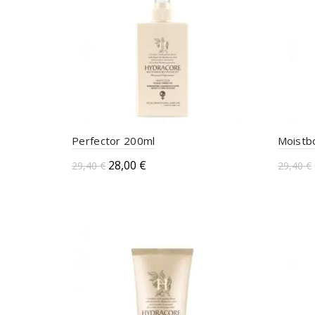
Perfector 200ml
Moistb
28,00
€
29,40
€
29,40
€
Aggiungi al carrello
Aggi