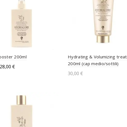
ooster 200ml
Hydrating & Volumizing trea
200ml (cap medio/sottili)
28,00
€
30,00
€
ungi al carrello
Aggiungi al carrello