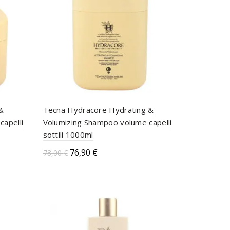
&
Tecna Hydracore Hydrating &
capelli
Volumizing Shampoo volume capelli
sottili 1000ml
76,90
€
78,00
€
Aggiungi al carrello