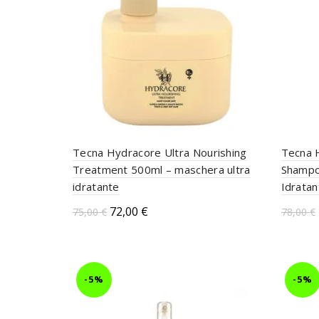
Tecna Hydracore Ultra Nourishing
Tecna 
Treatment 500ml – maschera ultra
Shampo
idratante
Idratan
72,00
€
75,00
€
78,00
€
Aggiungi al carrello
Aggi
-5%
-5%