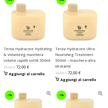
-4%
-4%
Tecna Hydracore Hydrating
Tecna Hydracore Ultra
& Volumizing maschera
Nourishing Treatment
volume capelli sottili 500ml
500ml – maschera ultra
idratante
72,00
€
75,00
€
72,00
€
75,00
€
Aggiungi al carrello
Aggiungi al carrello
-1%
-1%