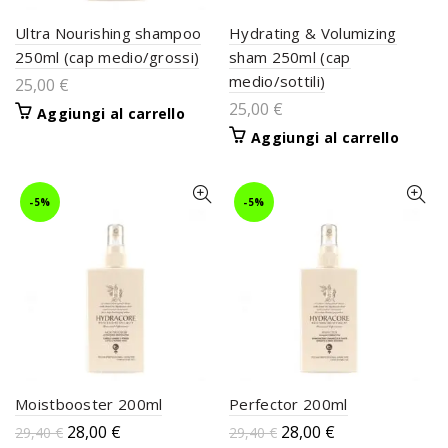
Ultra Nourishing shampoo
Hydrating & Volumizing
250ml (cap medio/grossi)
sham 250ml (cap
medio/sottili)
25,00
€
25,00
€
Aggiungi al carrello
Aggiungi al carrello
-5%
-5%
Moistbooster 200ml
Perfector 200ml
28,00
€
28,00
€
29,40
€
29,40
€